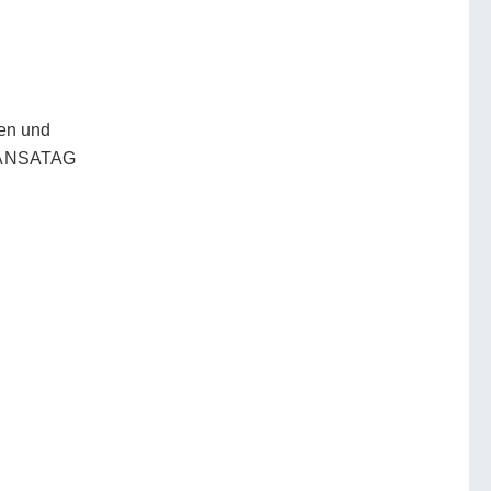
len und
 HANSATAG