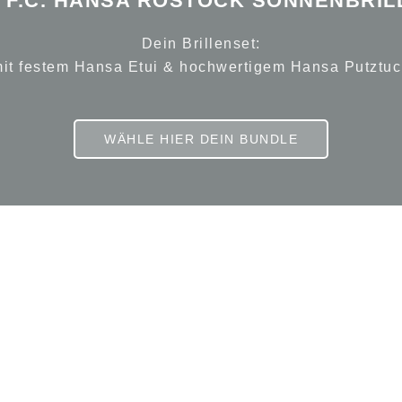
E F.C. HANSA ROSTOCK SONNENBRIL
Dein Brillenset:
it festem Hansa Etui & hochwertigem Hansa Putztu
WÄHLE HIER DEIN BUNDLE