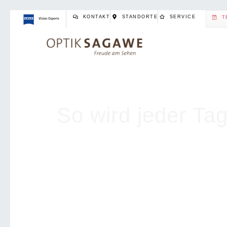
KONTAKT
STANDORTE
SERVICE
T
So wird jeder Ta
Die F.C. Hansa Rostock Sonn