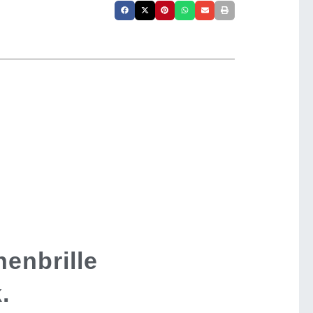
enbrille
.